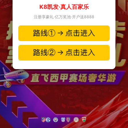
K8凯发·真人百家乐
注册享豪礼·亿万奖池·开户送8888